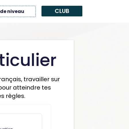
CLUB
 de niveau
iculier
nçais, travailler sur
pour atteindre tes
es règles.