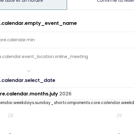
ne date et un horaire
Confirme ta rése
e.calendar.empty_event_name
re.calendar.min
.calendar.event_location.online_meeting
.calendar.select_date
e.calendar.months.july
2026
lendar.weekdays.sunday_short
components.core.calendar.week
28
29