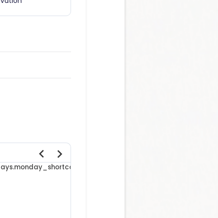
rvation
days.monday_short
components.core.calendar.weekdays.tuesda
30